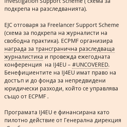
Investigation Support Scheme ( схема за
подкрепа на разследванията).
EJC отговаря за Freelancer Support Scheme
(схема за подкрепа на журналисти на
свободна практика). ECPMF организира
награда за трансгранична разследваща
журналистика
и провежда ежегодната
конференция на IJ4EU –
#UNCOVERED
.
Бенефициентите на IJ4EU имат право на
достъп и до фонда за непредвидени
юридически разходи, който се управлява
също от ECPMF .
Програмата IJ4EU е финансирана като
пилотно действие от Генерална дирекция