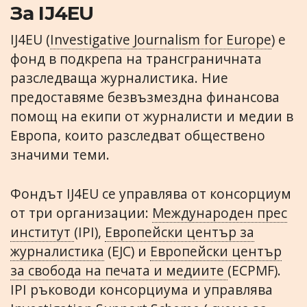
За IJ4EU
IJ4EU (
Investigative Journalism for Europe
) е
фонд в подкрепа на трансграничната
разследваща журналистика. Ние
предоставяме безвъзмездна финансова
помощ на екипи от журналисти и медии в
Европа, които разследват обществено
значими теми.
Фондът IJ4EU се управлява от консорциум
от три организации:
Международен прес
институт
(IPI),
Европейски център за
журналистика
(EJC) и
Европейски център
за свобода на печата и медиите
(ECPMF).
IPI ръководи консорциума и управлява