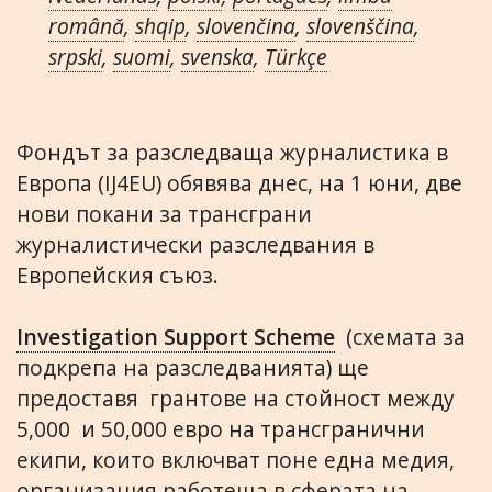
română
,
shqip
,
slovenčina
,
slovenščina
,
srpski
,
suomi
,
svenska
,
Türkçe
Фондът за разследваща журналистика в
Европа (IJ4EU) обявява днес, на 1 юни, две
нови покани за трансграни
журналистически разследвания в
Европейския съюз.
Investigation Support Scheme
(схемата за
подкрепа на разследванията) ще
предоставя грантове на стойност между
5,000 и 50,000 евро на трансгранични
екипи, които включват поне една медия,
организация работеща в сферата на