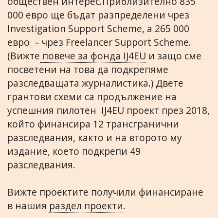
обществен интерес.Приблизително 835
000 евро ще бъдат разпределени чрез
Investigation Support Scheme, а 265 000
евро – чрез Freelancer Support Scheme.
(Вижте
повече за фонда IJ4EU
и защо сме
посветени на това да подкрепяме
разследващата журналистика.) Двете
грантови схеми са продължение на
успешния пилотен IJ4EU проект през 2018,
който финансира 12 трансгранични
разследвания, както и на второто му
издание, което подкрепи 49
разследвания.
Вижте проектите получили финансиране
в нашия
раздел проекти
.