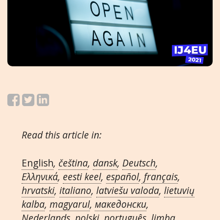
Read this article in:
English
,
čeština
,
dansk
,
Deutsch
,
Ελληνικά
,
eesti keel
,
español
,
français
,
hrvatski
,
italiano
,
latviešu valoda
,
lietuvių
kalba
,
magyarul
,
македонски
,
Nederlands
,
polski
,
português
,
limba