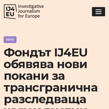
NEWS
Фондът IJ4EU
обявява нови
покани за
трансгранична
разследваща