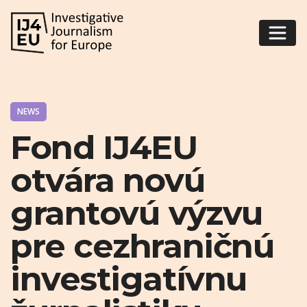
NEWS
Fond IJ4EU
otvára novú
grantovú výzvu
pre cezhraničnú
investigatívnu