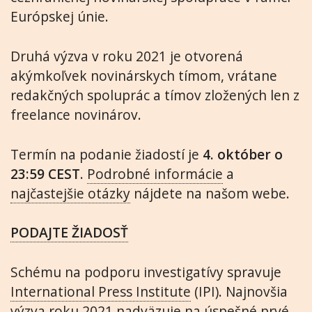
Európskej únie.
Druhá výzva v roku 2021 je otvorená
akýmkoľvek novinárskych tímom, vrátane
redakčných spoluprác a tímov zložených len z
freelance novinárov.
Termín na podanie žiadostí je
4. október o
23:59 CEST
.
Podrobné informácie
a
najčastejšie otázky
nájdete na našom webe.
PODAJTE ŽIADOSŤ
Schému na podporu investigatívy spravuje
International Press Institute
(IPI). Najnovšia
výzva roku 2021 nadväzuje na úspešné
prvé