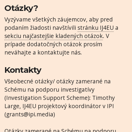
Otázky?
Vyzývame všetkých záujemcov, aby pred
podaním žiadosti navštívili
stránku IJ4EU
a
sekciu najčastejšie kladených otázok
. V
prípade dodatočných otázok prosím
neváhajte a kontaktujte nás.
Kontakty
Všeobecné otázky/ otázky zamerané na
Schému na podporu investigatívy
(Investigation Support Scheme): Timothy
Large, IJ4EU projektový koordinátor v IPI
(
grants@ipi.media
)
Otázky zamerané na Schému na podporu