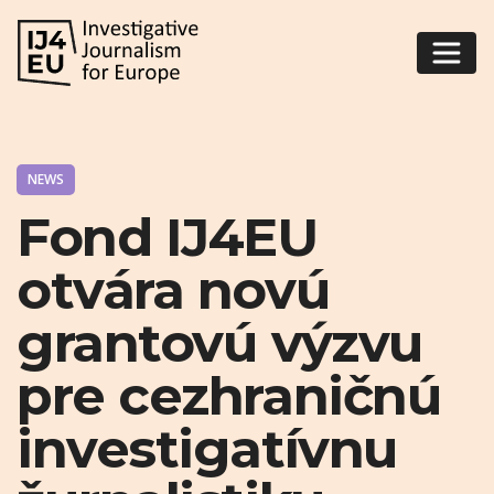
NEWS
Fond IJ4EU
otvára novú
grantovú výzvu
pre cezhraničnú
investigatívnu