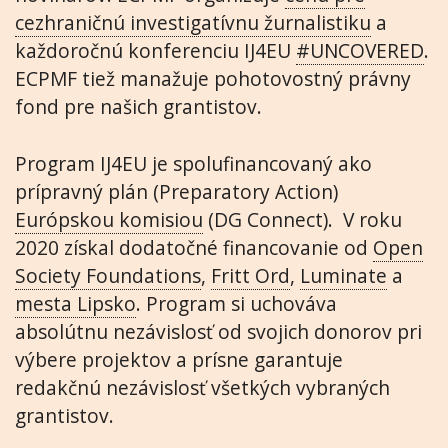
cezhraničnú investigatívnu žurnalistiku
a
každoročnú konferenciu IJ4EU
#UNCOVERED
.
ECPMF tiež manažuje pohotovostný právny
fond pre našich grantistov.
Program IJ4EU je spolufinancovaný ako
prípravný plán (Preparatory Action)
Európskou komisiou
(DG Connect). V roku
2020 získal dodatočné financovanie od
Open
Society Foundations
,
Fritt Ord
,
Luminate
a
mesta Lipsko
. Program si uchováva
absolútnu nezávislosť od svojich donorov pri
výbere projektov a prísne garantuje
redakčnú nezávislosť všetkých vybraných
grantistov.