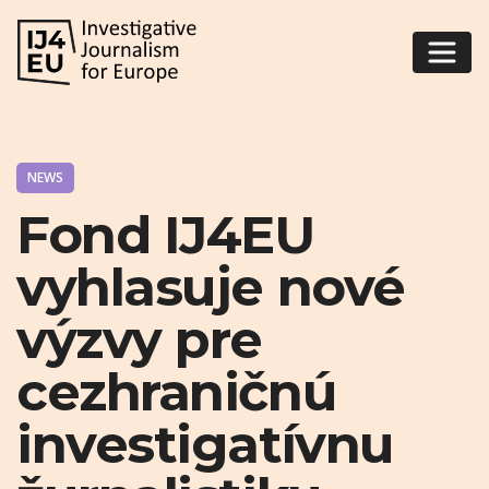
NEWS
Fond IJ4EU
vyhlasuje nové
výzvy pre
cezhraničnú
investigatívnu