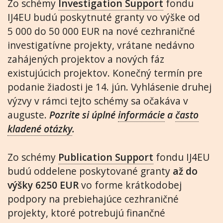
Zo schémy
Investigation Support
fondu
IJ4EU budú poskytnuté granty vo výške od
5 000 do 50 000 EUR na nové cezhraničné
investigatívne projekty, vrátane nedávno
zahájených projektov a nových fáz
existujúcich projektov. Konečný termín pre
podanie žiadosti je 14. jún. Vyhlásenie druhej
výzvy v rámci tejto schémy sa očakáva v
auguste.
Pozrite si úplné
informácie
a
často
kladené otázky
.
Zo schémy
Publication Support
fondu IJ4EU
budú oddelene poskytované granty
až do
výšky 6250 EUR
vo forme krátkodobej
podpory na prebiehajúce cezhraničné
projekty, ktoré potrebujú finančné