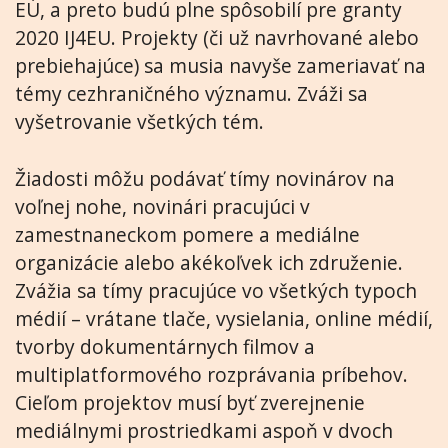
EÚ, a preto budú plne spôsobilí pre granty
2020 IJ4EU. Projekty (či už navrhované alebo
prebiehajúce) sa musia navyše zameriavať na
témy cezhraničného významu. Zváži sa
vyšetrovanie všetkých tém.
Žiadosti môžu podávať tímy novinárov na
voľnej nohe, novinári pracujúci v
zamestnaneckom pomere a mediálne
organizácie alebo akékoľvek ich združenie.
Zvážia sa tímy pracujúce vo všetkých typoch
médií – vrátane tlače, vysielania, online médií,
tvorby dokumentárnych filmov a
multiplatformového rozprávania príbehov.
Cieľom projektov musí byť zverejnenie
mediálnymi prostriedkami aspoň v dvoch