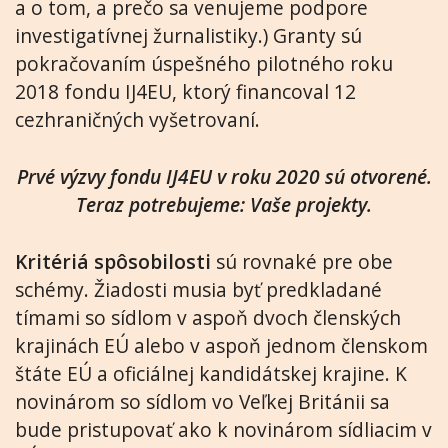
a o tom, a prečo sa venujeme podpore
investigatívnej žurnalistiky.) Granty sú
pokračovaním úspešného pilotného roku
2018 fondu IJ4EU, ktorý financoval 12
cezhraničných vyšetrovaní.
Prvé výzvy fondu IJ4EU v roku 2020 sú otvorené.
Teraz potrebujeme: Vaše projekty.
Kritériá spôsobilosti
sú rovnaké pre obe
schémy. Žiadosti musia byť predkladané
tímami so sídlom v aspoň dvoch členských
krajinách EÚ alebo v aspoň jednom členskom
štáte EÚ a oficiálnej kandidátskej krajine. K
novinárom so sídlom vo Veľkej Británii sa
bude pristupovať ako k novinárom sídliacim v