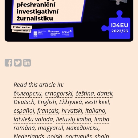
Read this article in:
български
,
crnogorski
,
čeština
,
dansk
,
Deutsch
,
English
,
Ελληνικά
,
eesti keel
,
español
,
français
,
hrvatski
,
italiano
,
latviešu valoda
,
lietuvių kalba
,
limba
română
,
magyarul
,
македонски
,
Nederlands
,
polski
,
português
,
shqip
,