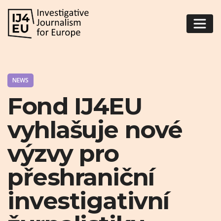
NEWS
Fond IJ4EU
vyhlašuje nové
výzvy pro
přeshraniční
investigativní