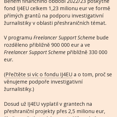
Během finančního období 2022/23 poskytne
fond IJ4EU celkem 1,23 milionu eur ve formě
přímých grantů na podporu investigativní
žurnalistiky v oblasti přeshraničních témat.
V programu
Freelancer Support Scheme
bude
rozděleno přibližně 900 000 eur a ve
Freelancer Support Scheme
přibližně 330 000
eur.
(
Přečtěte si víc o fondu IJ4EU
a o tom, proč se
věnujeme podpoře investigativní
žurnalistiky.)
Dosud už IJ4EU vyplatil v grantech na
přeshraniční projekty přes 2,5 milionu eur,