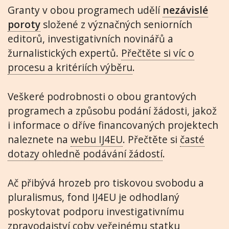
Granty v obou programech udělí
nezávislé
poroty
složené z význačných seniorních
editorů, investigativních novinářů a
žurnalistických expertů.
Přečtěte si víc o
procesu a kritériích výběru
.
Veškeré podrobnosti o obou grantových
programech a způsobu podání žádosti, jakož
i informace o dříve financovaných projektech
naleznete na
webu IJ4EU
. Přečtěte si
časté
dotazy ohledně podávání žádostí
.
Ač přibývá hrozeb pro tiskovou svobodu a
pluralismus, fond IJ4EU je odhodlaný
poskytovat podporu investigativnímu
zpravodajství coby veřejnému statku