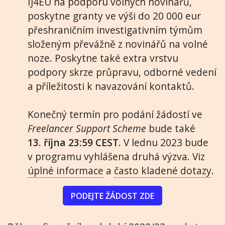
IJ4EU na podporu volných novinářů,
poskytne granty ve výši do 20 000 eur
přeshraničním investigativním týmům
složeným převážně z novinářů na volné
noze. Poskytne také extra vrstvu
podpory skrze průpravu, odborné vedení
a příležitosti k navazování kontaktů.
Konečný termín pro podání žádostí ve
Freelancer Support Scheme
bude také
13. října 23:59 CEST
. V lednu 2023 bude
v programu vyhlášena druhá výzva. Viz
úplné informace
a
často kladené dotazy
.
PODEJTE ŽÁDOST ZDE