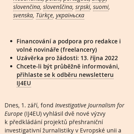
slovenčina
,
slovenščina
,
srpski
,
suomi
,
svenska
,
Türkçe
,
украïньска
Financování a podpora pro redakce i
volné novináře (freelancery)
Uzávěrka pro žádosti: 13. října 2022
Chcete-li být průběžně informováni,
přihlaste se k odběru newsletteru
IJ4EU
Dnes, 1. září, fond
Investigative Journalism for
Europe
(IJ4EU) vyhlásil dvě nové výzvy
k předkládání projektů přeshraniční
investigativní žurnalistiky v Evropské unii a