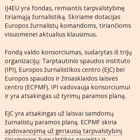
IJ4EU yra fondas, remiantis tarpvalstybinę
tiriamąją žurnalistiką. Skiriame dotacijas
Europos žurnalistų komandoms, tiriančioms
visuomenei aktualius klausimus.
Fondą valdo konsorciumas, sudarytas iš trijų
organizacijų: Tarptautinio spaudos instituto
(IPI), Europos žurnalistikos centro (EJC) bei
Europos spaudos ir žiniasklaidos laisvės
centro (ECPMF). IPI vadovauja konsorciumui
ir yra atsakingas už tyrimų paramos planą.
EJC yra atsakingas už laisvai samdomų
žurnalistų paramos planą. ECPMF skiria
apdovanojimą už geriausią tarpvalstybinį
tiriamosios žurnalistikos projektą
ir