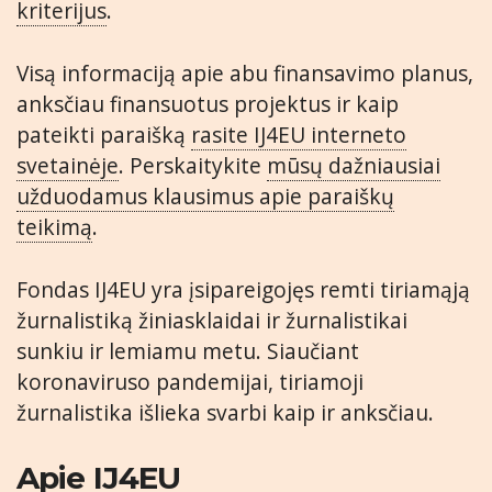
kriterijus
.
Visą informaciją apie abu finansavimo planus,
anksčiau finansuotus projektus ir kaip
pateikti paraišką
rasite IJ4EU interneto
svetainėje
. Perskaitykite
mūsų dažniausiai
užduodamus klausimus apie paraiškų
teikimą
.
Fondas IJ4EU yra įsipareigojęs remti tiriamąją
žurnalistiką žiniasklaidai ir žurnalistikai
sunkiu ir lemiamu metu. Siaučiant
koronaviruso pandemijai, tiriamoji
žurnalistika išlieka svarbi kaip ir anksčiau.
Apie IJ4EU