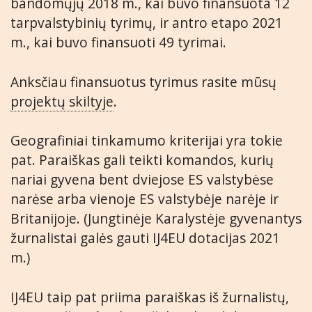
bandomųjų 2018 m., kai buvo finansuota 12
tarpvalstybinių tyrimų, ir antro etapo 2021
m., kai buvo finansuoti 49 tyrimai.
Anksčiau finansuotus tyrimus rasite mūsų
projektų skiltyje
.
Geografiniai tinkamumo kriterijai yra tokie
pat. Paraiškas gali teikti komandos, kurių
nariai gyvena bent dviejose ES valstybėse
narėse arba vienoje ES valstybėje narėje ir
Britanijoje. (Jungtinėje Karalystėje gyvenantys
žurnalistai galės gauti IJ4EU dotacijas 2021
m.)
IJ4EU taip pat priima paraiškas iš žurnalistų,