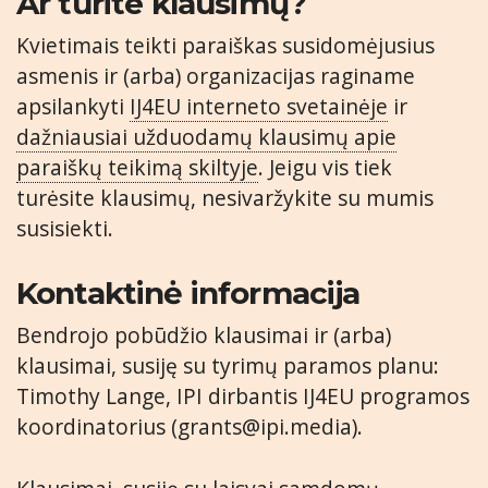
Ar turite klausimų?
Kvietimais teikti paraiškas susidomėjusius
asmenis ir (arba) organizacijas raginame
apsilankyti
IJ4EU interneto svetainėje
ir
dažniausiai užduodamų klausimų apie
paraiškų teikimą skiltyje
. Jeigu vis tiek
turėsite klausimų, nesivaržykite su mumis
susisiekti.
Kontaktinė informacija
Bendrojo pobūdžio klausimai ir (arba)
klausimai, susiję su tyrimų paramos planu:
Timothy Lange, IPI dirbantis IJ4EU programos
koordinatorius (
grants@ipi.media
).