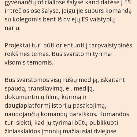
gyvenančių oficialiose šalyse kandidatėse į ES
ir trečiosiose šalyse, jeigu jie suburs komandą
su kolegomis bent iš dviejų ES valstybių
narių.
Projektai turi būti orientuoti į tarpvalstybinės
reikšmės temas. Bus svarstomi tyrimai
visomis temomis.
Bus svarstomos visų rūšių mediją, įskaitant
spaudą, transliavimą, el. mediją,
dokumentinių filmų kūrimą ir
daugiaplatformį istorijų pasakojimą,
naudojančių komandų paraiškos. Komandos
turi siekti, kad jų tyrimai būtų publikuoti
žiniasklaidos įmonių mažiausiai dviejose