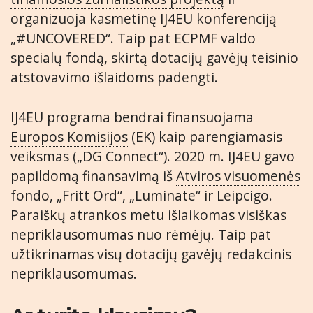
organizuoja kasmetinę IJ4EU konferenciją
„#UNCOVERED“
. Taip pat ECPMF valdo
specialų fondą, skirtą dotacijų gavėjų teisinio
atstovavimo išlaidoms padengti.
IJ4EU programa bendrai finansuojama
Europos Komisijos
(EK) kaip parengiamasis
veiksmas („DG Connect“). 2020 m. IJ4EU gavo
papildomą finansavimą iš
Atviros visuomenės
fondo
,
„Fritt Ord“
,
„Luminate“
ir
Leipcigo
.
Paraiškų atrankos metu išlaikomas visiškas
nepriklausomumas nuo rėmėjų. Taip pat
užtikrinamas visų dotacijų gavėjų redakcinis
nepriklausomumas.