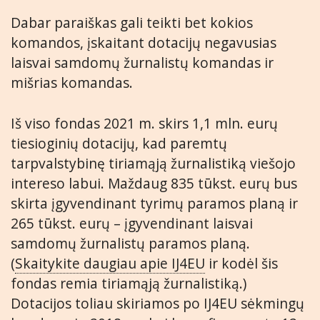
Dabar paraiškas gali teikti bet kokios
komandos, įskaitant dotacijų negavusias
laisvai samdomų žurnalistų komandas ir
mišrias komandas.
Iš viso fondas 2021 m. skirs 1,1 mln. eurų
tiesioginių dotacijų, kad paremtų
tarpvalstybinę tiriamąją žurnalistiką viešojo
intereso labui. Maždaug 835 tūkst. eurų bus
skirta įgyvendinant tyrimų paramos planą ir
265 tūkst. eurų – įgyvendinant laisvai
samdomų žurnalistų paramos planą.
(
Skaitykite daugiau apie IJ4EU
ir kodėl šis
fondas remia tiriamąją žurnalistiką.)
Dotacijos toliau skiriamos po IJ4EU sėkmingų