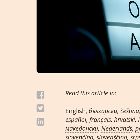
Read this article in:
English
,
български
,
čeština
español
,
français
,
hrvatski
,
македонски
,
Nederlands
,
p
slovenčina
,
slovenščina
,
srp