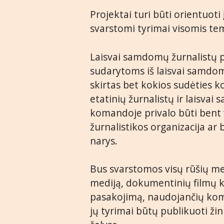
Projektai turi būti orientuot
svarstomi tyrimai visomis te
Laisvai samdomų žurnalistų 
sudarytoms iš laisvai samdo
skirtas bet kokios sudėties k
etatinių žurnalistų ir laisvai
komandoje privalo būti bent 
žurnalistikos organizacija ar
narys.
Bus svarstomos visų rūšių med
mediją, dokumentinių filmų k
pasakojimą, naudojančių kom
jų tyrimai būtų publikuoti ži