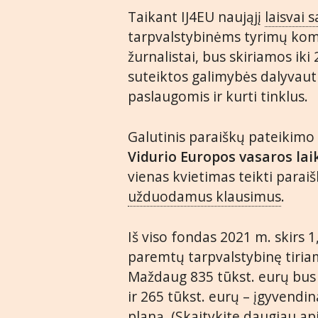
Taikant IJ4EU naująjį
laisvai
tarpvalstybinėms tyrimų kom
žurnalistai, bus skiriamos iki
suteiktos galimybės dalyvau
paslaugomis ir kurti tinklus.
Galutinis paraiškų pateikimo
Vidurio Europos vasaros lai
vienas kvietimas teikti paraiš
užduodamus klausimus
.
Iš viso fondas 2021 m. skirs 1
paremtų tarpvalstybinę tiriam
Maždaug 835 tūkst. eurų bus
ir 265 tūkst. eurų – įgyvend
planą. (
Skaitykite daugiau ap