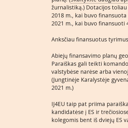
žurnalistiką.) Dotacijos tol
2018 m., kai buvo finansuota 
2021 m., kai buvo finansuoti 
Anksčiau finansuotus tyrimu
Abiejų finansavimo planų geog
Paraiškas gali teikti komando
valstybėse narėse arba vienoje
(Jungtinėje Karalystėje gyvena
2021 m.)
IJ4EU taip pat priima paraiška
kandidatėse į ES ir trečiosios
kolegomis bent iš dviejų ES v