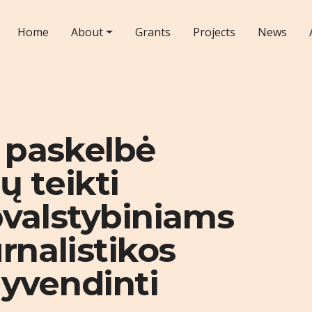
Home
About
Grants
Projects
News
 paskelbė
ų teikti
pvalstybiniams
rnalistikos
yvendinti