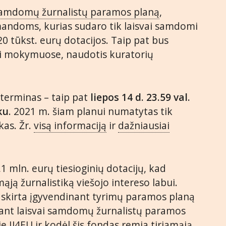
 samdomų žurnalistų paramos planą
,
andoms, kurias sudaro tik laisvai samdomi
 20 tūkst. eurų dotacijos. Taip pat bus
ti mokymuose, naudotis kuratorių
 terminas – taip pat
liepos 14 d. 23.59 val.
ku
. 2021 m. šiam planui numatytas tik
kas. Žr.
visą informaciją
ir
dažniausiai
,1 mln. eurų tiesioginių dotacijų, kad
ąją žurnalistiką viešojo intereso labui.
 skirta įgyvendinant tyrimų paramos planą
inant laisvai samdomų žurnalistų paramos
ie IJ4EU
ir kodėl šis fondas remia tiriamąją