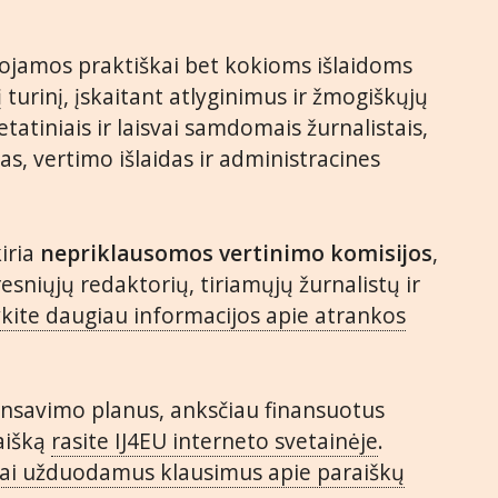
udojamos praktiškai bet kokioms išlaidoms
 turinį, įskaitant atlyginimus ir žmogiškųjų
u etatiniais ir laisvai samdomais žurnalistais,
das, vertimo išlaidas ir administracines
iria
nepriklausomos vertinimo komisijos
,
esniųjų redaktorių, tiriamųjų žurnalistų ir
ykite daugiau informacijos apie atrankos
nansavimo planus, anksčiau finansuotus
raišką
rasite IJ4EU interneto svetainėje
.
ai užduodamus klausimus apie paraiškų