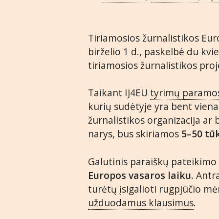
Tiriamosios žurnalistikos Eur
birželio 1 d., paskelbė du kv
tiriamosios žurnalistikos pro
Taikant IJ4EU
tyrimų paramo
kurių sudėtyje yra bent vien
žurnalistikos organizacija ar
narys, bus skiriamos
5–50 tū
Galutinis paraiškų pateikimo
Europos vasaros laiku
. Antr
turėtų įsigalioti rugpjūčio mė
užduodamus klausimus
.