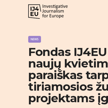
NEWS
Fondas IJ4EU
naujų kvietim
paraiškas tar
tiriamosios žu
projektams įg