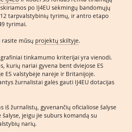
iau skiriamos po IJ4EU sėkmingų bandomųjų
12 tarpvalstybinių tyrimų, ir antro etapo
49 tyrimai.
s rasite mūsų
projektų skiltyje
.
rafiniai tinkamumo kriterijai yra vienodi.
s, kurių nariai gyvena bent dviejose ES
 ES valstybėje narėje ir Britanijoje.
ntys žurnalistai galės gauti IJ4EU dotacijas
s iš žurnalistų, gyvenančių oficialiose šalyse
e šalyse, jeigu jie suburs komandą su
alstybių narių.