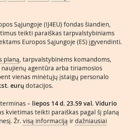
opos Sąjungoje (IJ4EU) fondas šiandien,
ietimus teikti paraiškas tarpvalstybiniams
jektams Europos Sąjungoje (ES) įgyvendinti.
s planą
, tarpvalstybinėms komandoms,
a naujienų agentūra arba tiriamosios
 bent vienas minėtųjų įstaigų personalo
kst. eurų
dotacijos.
 terminas –
liepos 14 d. 23.59 val. Vidurio
as kvietimas teikti paraiškas pagal šį planą
nesį. Žr.
visą informaciją
ir
dažniausiai