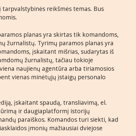
i į tarpvalstybinės reikšmės temas. Bus
momis.
paramos planas yra skirtas tik komandoms,
mų žurnalistų. Tyrimų paramos planas yra
omandoms, įskaitant mišrias, sudarytas iš
 samdomų žurnalistų, tačiau tokioje
viena naujienų agentūra arba tiriamosios
 bent vienas minėtųjų įstaigų personalo
iją, įskaitant spaudą, transliavimą, el.
ūrimą ir daugiaplatformį istorijų
andų paraiškos. Komandos turi siekti, kad
niasklaidos įmonių mažiausiai dviejose