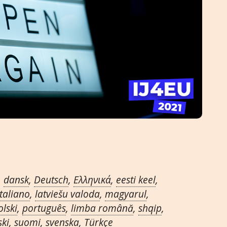
,
dansk
,
Deutsch
,
Ελληνικά
,
eesti keel
,
italiano
,
latviešu valoda
,
magyarul
,
olski
,
português
,
limba română
,
shqip
,
ski
,
suomi
,
svenska
,
Türkçe