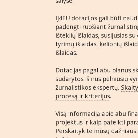
šalyse.
IJ4EU dotacijos gali būti na
padengti ruošiant žurnalistinį
išteklių išlaidas, susijusias s
tyrimų išlaidas, kelionių išlai
išlaidas.
Dotacijas pagal abu planus sk
sudarytos iš nusipelniusių vyr
žurnalistikos ekspertų.
Skait
procesą ir kriterijus
.
Visą informaciją apie abu fi
projektus ir kaip pateikti pa
Perskaitykite
mūsų dažniausi