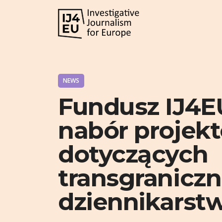
NEWS
Fundusz IJ4E
nabór projek
dotyczących
transgranicz
dziennikarst