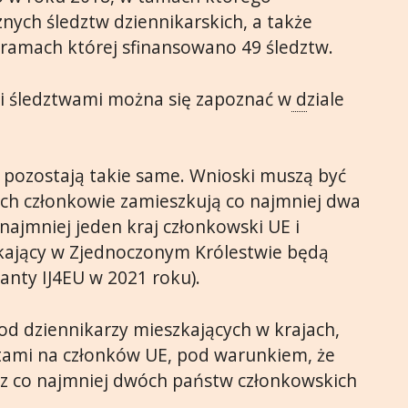
nych śledztw dziennikarskich, a także
w ramach której sfinansowano 49 śledztw.
i śledztwami można się zapoznać w
d
ziale
u pozostają takie same. Wnioski muszą być
ych członkowie zamieszkują co najmniej dwa
najmniej jeden kraj członkowski UE i
zkający w Zjednoczonym Królestwie będą
ranty IJ4EU w 2021 roku).
 od dziennikarzy mieszkających w krajach,
atami na członków UE, pod warunkiem, że
i z co najmniej dwóch państw członkowskich