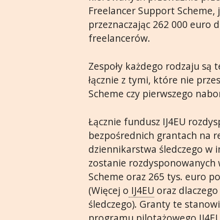
Freelancer Support Scheme, j
przeznaczając 262 000 euro dl
freelancerów.
Zespoły każdego rodzaju są t
łącznie z tymi, które nie pr
Scheme czy pierwszego nabor
Łącznie fundusz IJ4EU rozdy
bezpośrednich grantach na re
dziennikarstwa śledczego w i
zostanie rozdysponowanych 
Scheme oraz 265 tys. euro p
(Więcej o
IJ4EU
oraz dlaczego
śledczego). Granty te stano
programu pilotażowego IJ4E