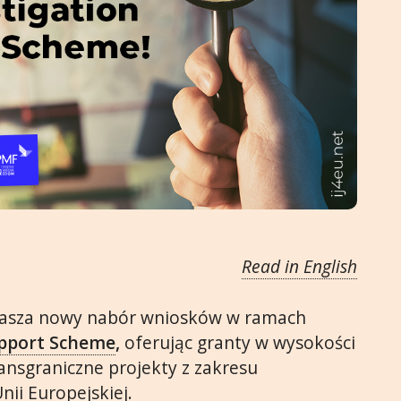
Read in English
głasza nowy nabór wniosków w ramach
upport Scheme
,
oferując granty w wysokości
ansgraniczne projekty z zakresu
nii Europejskiej.