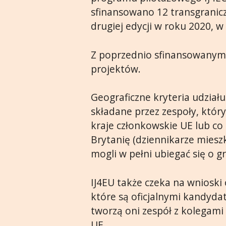
sfinansowano 12 transgranicz
drugiej edycji w roku 2020, 
Z poprzednio sfinansowanym
projektów.
Geograficzne kryteria udział
składane przez zespoły, któr
kraje członkowskie UE lub co 
Brytanię (dziennikarze mies
mogli w pełni ubiegać się o g
IJ4EU także czeka na wnioski
które są oficjalnymi kandyd
tworzą oni zespół z kolegam
UE.