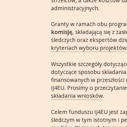
strzelców, a także kosztów b
administracyjnych.
Granty w ramach obu progr
komisję,
składającą się z za
śledczych oraz ekspertów dz
kryteriach wyboru projektów
Wszystkie szczegóły dotyczą
dotyczące sposobu składania
finansowanych w przeszłości 
IJ4EU. Prosimy o przeczytani
składania wniosków
.
Celem funduszu IJ4EU jest z
śledczym w tym istotnym i pe