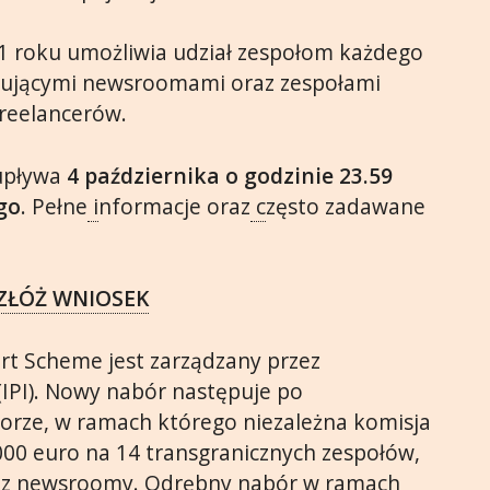
1 roku umożliwia udział zespołom każdego
acującymi newsroomami oraz zespołami
freelancerów.
upływa
4 października o godzinie 23.59
go
. Pełne
i
nformacje oraz
c
zęsto zadawane
ZŁÓŻ WNIOSEK
rt Scheme jest zarządzany przez
 (IPI). Nowy nabór następuje po
rze, w ramach którego niezależna komisja
000 euro na 14 transgranicznych zespołów,
ez newsroomy. Odrębny nabór w ramach