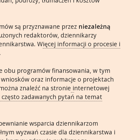
adań, podróży, tłumaczeń i kosztów
amów są przyznawane przez
niezależną
służonych redaktorów, dziennikarzy
iennikarstwa. W
ięcej informacji o procesie i
.
ce obu programów finansowania, w tym
 wniosków oraz informacje o projektach
można znaleźć na stronie
i
nternetowej
e
często zadawanych pytań na temat
apewnianie wsparcia dziennikarzom
łnym wyzwań czasie dla dziennikarstwa i