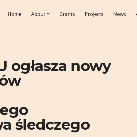
Home
About
Grants
Projects
News
U ogłasza nowy
tów
nego
wa śledczego