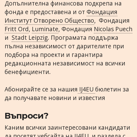
Допълнителна финансова подкрепа на
фонда е предоставена и от
Фондация
Институт Отворено Общество
, Фондация
Fritt Ord
,
Luminate
, Фондация
Nicolas Puech
и
Stadt Leipzig
. Програмата поддържа
пълна независимост от дарителите при
подбора на проекти и гарантира
редакционната независимост на всички
бенефициенти.
Абонирайте се за нашия
IJ4EU
бюлетин за
да получавате новини и известия
Въпроси?
Каним всички заинтересовани кандидати
да посетят
уебсайта на IJ4EU
и раздела с