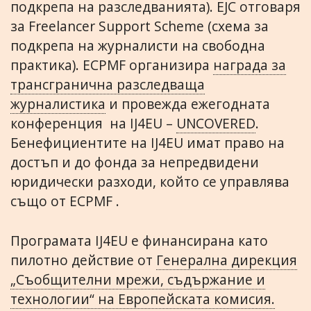
подкрепа на разследванията). EJC отговаря
за Freelancer Support Scheme (схема за
подкрепа на журналисти на свободна
практика). ECPMF организира
награда за
трансгранична разследваща
журналистика
и провежда ежегодната
конференция на IJ4EU –
UNCOVERED
.
Бенефициентите на IJ4EU имат право на
достъп и до фонда за непредвидени
юридически разходи, който се управлява
също от ECPMF .
Програмата IJ4EU е финансирана като
пилотно действие от
Генерална дирекция
„Съобщителни мрежи, съдържание и
технологии“ на Европейската комисия.