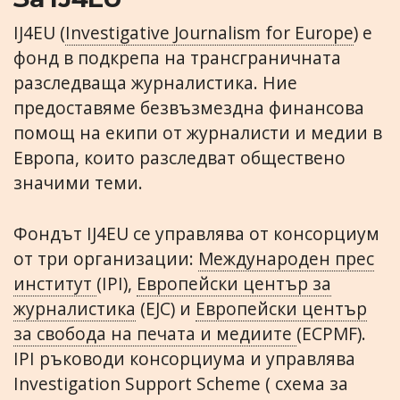
IJ4EU (
Investigative Journalism for Europe
) е
фонд в подкрепа на трансграничната
разследваща журналистика. Ние
предоставяме безвъзмездна финансова
помощ на екипи от журналисти и медии в
Европа, които разследват обществено
значими теми.
Фондът IJ4EU се управлява от консорциум
от три организации:
Международен прес
институт
(IPI),
Европейски център за
журналистика
(EJC) и
Европейски център
за свобода на печата и медиите
(ECPMF).
IPI ръководи консорциума и управлява
Investigation Support Scheme ( схема за