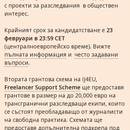
с проекти за разследвания в обществен
интерес.
Крайният срок за кандидатстване е
23
февруари
в 23:59 CET
(централноевропейско време). Вижте
пълната информация
и
често задавани
въпроси
.
Втората грантова схема на IJ4EU,
Freelancer Support Scheme
ще предоставя
грантове в размер на до 20,000 евро на
трансгранични разследващи екипи, които
се състоят преобладаващо от журналисти
на свободна практика. Схемата ще
предоставя допълнителна подкрепа под