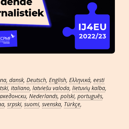
ina
,
dansk
,
Deutsch
,
English
,
Ελληνικά
,
eesti
tski
,
italiano
,
latviešu valoda
,
lietuvių kalba
,
акедонски
,
Nederlands
,
polski
,
português
,
na
,
srpski
,
suomi
,
svenska
,
Türkçe
,