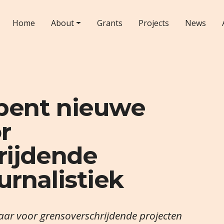
Home
About
Grants
Projects
News
opent nieuwe
r
rijdende
rnalistiek
baar voor grensoverschrijdende projecten