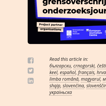
Read this article in:
български
,
crnogorski
,
češt
keel
,
español
,
français
,
hrva
limba română
,
magyarul
,
м
shqip
,
slovenčina
,
slovenšči
украïньска