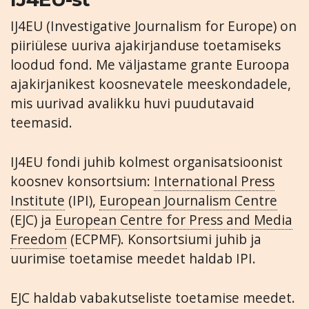
IJ4EU (Investigative Journalism for Europe) on
piiriülese uuriva ajakirjanduse toetamiseks
loodud fond. Me väljastame grante Euroopa
ajakirjanikest koosnevatele meeskondadele,
mis uurivad avalikku huvi puudutavaid
teemasid.
IJ4EU fondi juhib kolmest organisatsioonist
koosnev konsortsium:
International Press
Institute
(IPI),
European Journalism Centre
(EJC) ja
European Centre for Press and Media
Freedom
(ECPMF). Konsortsiumi juhib ja
uurimise toetamise meedet haldab IPI.
EJC haldab vabakutseliste toetamise meedet.