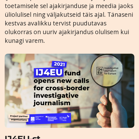
toetamisele sel ajakirjanduse ja meedia jaoks
üliolulisel ning väljakutseid täis ajal. Tänaseni
kestvas avalikku tervist puudutavas
olukorras on uuriv ajakirjandus olulisem kui
kunagi varem.
IJ4EU-st