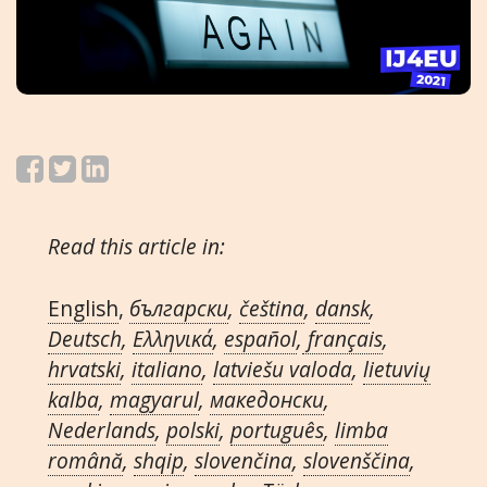
Read this article in:
English
,
български
,
čeština
,
dansk
,
Deutsch
,
Ελληνικά
,
español
,
français
,
hrvatski
,
italiano
,
latviešu valoda
,
lietuvių
kalba
,
magyarul
,
македонски
,
Nederlands
,
polski
,
português
,
limba
română
,
shqip
,
slovenčina
,
slovenščina
,