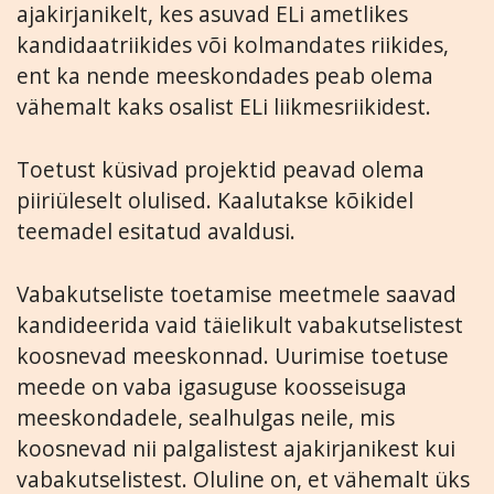
ajakirjanikelt, kes asuvad ELi ametlikes
kandidaatriikides või kolmandates riikides,
ent ka nende meeskondades peab olema
vähemalt kaks osalist ELi liikmesriikidest.
Toetust küsivad projektid peavad olema
piiriüleselt olulised. Kaalutakse kõikidel
teemadel esitatud avaldusi.
Vabakutseliste toetamise meetmele saavad
kandideerida vaid täielikult vabakutselistest
koosnevad meeskonnad. Uurimise toetuse
meede on vaba igasuguse koosseisuga
meeskondadele, sealhulgas neile, mis
koosnevad nii palgalistest ajakirjanikest kui
vabakutselistest. Oluline on, et vähemalt üks