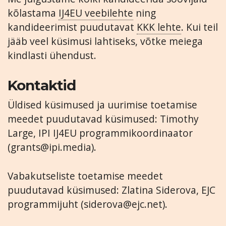
kõlastama
IJ4EU veebilehte
ning
kandideerimist puudutavat
KKK lehte
. Kui teil
jääb veel küsimusi lahtiseks, võtke meiega
kindlasti ühendust.
Kontaktid
Üldised küsimused ja uurimise toetamise
meedet puudutavad küsimused: Timothy
Large, IPI IJ4EU programmikoordinaator
(
grants@ipi.media
).
Vabakutseliste toetamise meedet
puudutavad küsimused: Zlatina Siderova, EJC
programmijuht (
siderova@ejc.net
).