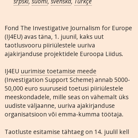
srpski
,
suomi
,
svenska
,
Türkçe
Fond The Investigative Journalism for Europe
(IJ4EU) avas täna, 1. juunil, kaks uut
taotlusvooru piiriülestele uuriva
ajakirjanduse projektidele Euroopa Liidus.
IJ4EU
uurimise toetamise meede
(Investigation Support Scheme) annab 5000-
50,000 euro suuruseid toetusi piiriülestele
meeskondadele, mille seas on vähemalt üks
uudiste väljaanne, uuriva ajakirjanduse
organisatsioon või emma-kumma töötaja.
Taotluste esitamise tähtaeg on 14. juulil kell