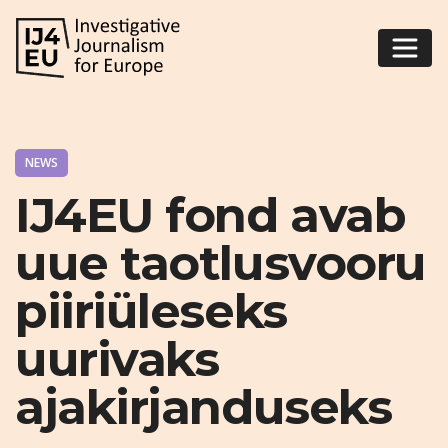
NEWS
IJ4EU fond avab
uue taotlusvooru
piiriüleseks
uurivaks
ajakirjanduseks