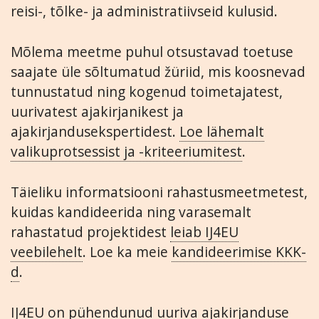
reisi-, tõlke- ja administratiivseid kulusid.
Mõlema meetme puhul otsustavad toetuse
saajate üle sõltumatud žüriid, mis koosnevad
tunnustatud ning kogenud toimetajatest,
uurivatest ajakirjanikest ja
ajakirjandusekspertidest.
Loe lähemalt
valikuprotsessist ja -kriteeriumitest
.
Täieliku informatsiooni rahastusmeetmetest,
kuidas kandideerida ning varasemalt
rahastatud projektidest
leiab IJ4EU
veebilehelt
. Loe ka meie
kandideerimise KKK-
d
.
IJ4EU on pühendunud uuriva ajakirjanduse