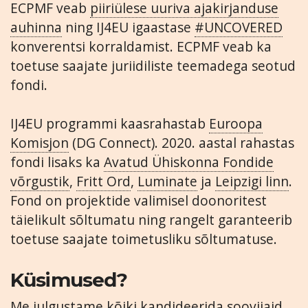
ECPMF veab
piiriülese uuriva ajakirjanduse
auhinna
ning IJ4EU igaastase
#UNCOVERED
konverentsi korraldamist. ECPMF veab ka
toetuse saajate juriidiliste teemadega seotud
fondi.
IJ4EU programmi kaasrahastab
Euroopa
Komisjon
(DG Connect). 2020. aastal rahastas
fondi lisaks ka
Avatud Ühiskonna Fondide
võrgustik
,
Fritt Ord
,
Luminate
ja
Leipzigi linn
.
Fond on projektide valimisel doonoritest
täielikult sõltumatu ning rangelt garanteerib
toetuse saajate toimetusliku sõltumatuse.
Küsimused?
Me julgustame kõiki kandideerida soovijaid