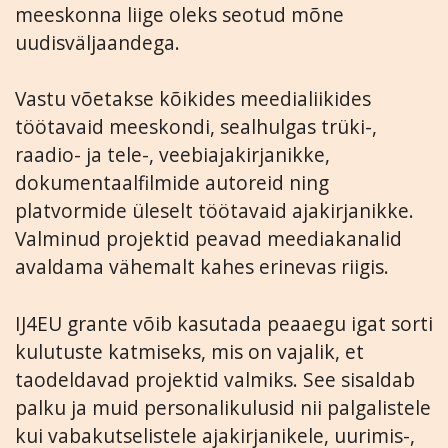
meeskonna liige oleks seotud mõne
uudisväljaandega.
Vastu võetakse kõikides meedialiikides
töötavaid meeskondi, sealhulgas trüki-,
raadio- ja tele-, veebiajakirjanikke,
dokumentaalfilmide autoreid ning
platvormide üleselt töötavaid ajakirjanikke.
Valminud projektid peavad meediakanalid
avaldama vähemalt kahes erinevas riigis.
IJ4EU grante võib kasutada peaaegu igat sorti
kulutuste katmiseks, mis on vajalik, et
taodeldavad projektid valmiks. See sisaldab
palku ja muid personalikulusid nii palgalistele
kui vabakutselistele ajakirjanikele, uurimis-,