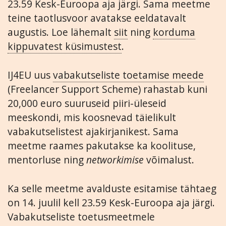
23.59 Kesk-Euroopa aja järgi. Sama meetme
teine taotlusvoor avatakse eeldatavalt
augustis. Loe lähemalt
siit
ning
korduma
kippuvatest küsimustest
.
IJ4EU uus
vabakutseliste toetamise meede
(Freelancer Support Scheme) rahastab kuni
20,000 euro suuruseid piiri-üleseid
meeskondi, mis koosnevad täielikult
vabakutselistest ajakirjanikest. Sama
meetme raames pakutakse ka koolituse,
mentorluse ning
networkimise
võimalust.
Ka selle meetme avalduste esitamise tähtaeg
on 14. juulil kell 23.59 Kesk-Euroopa aja järgi.
Vabakutseliste toetusmeetmele