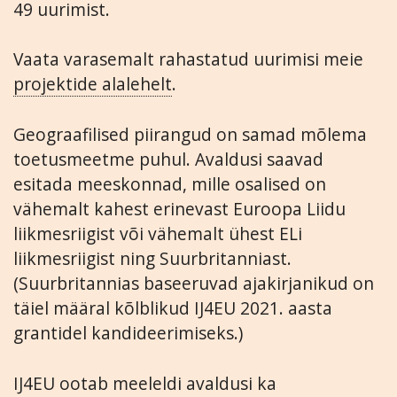
49 uurimist.
Vaata varasemalt rahastatud uurimisi meie
projektide alalehelt
.
Geograafilised piirangud on samad mõlema
toetusmeetme puhul. Avaldusi saavad
esitada meeskonnad, mille osalised on
vähemalt kahest erinevast Euroopa Liidu
liikmesriigist või vähemalt ühest ELi
liikmesriigist ning Suurbritanniast.
(Suurbritannias baseeruvad ajakirjanikud on
täiel määral kõlblikud IJ4EU 2021. aasta
grantidel kandideerimiseks.)
IJ4EU ootab meeleldi avaldusi ka