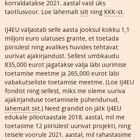
korraldatakse 2021. aastal vaid üks
taotlusvoor. Loe lähemalt
siit
ning
KKK-st
.
IJ4EU väljastab selle aasta jooksul kokku 1,1
miljoni euro ulatuses grante, et toetada
piiriülest ning avalikes huvides tehtavat
uurivat ajakirjandust. Sellest umbkaudu
835,000 eurot jagatakse välja läbi uurimise
toetamise meetme ja 265,000 eurot läbi
vabakutseliste toetamise meetme. (Loe IJ4EU
fondist ning sellest, miks me oleme uuriva
ajakirjanduse toetamisele pühendunud,
lähemalt siit
.) Need grandid on jätk IJ4EU
edukale pilootaastale 2018. aastal, mil me
toetasime 12 piiriülest uurivat projekti, ning
teisele voorule 2021. aastal, mil rahastasime