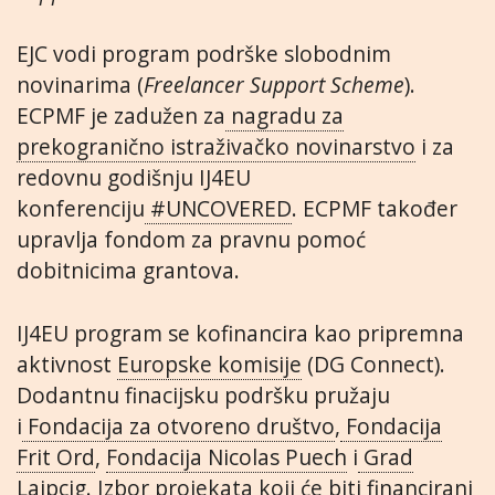
EJC vodi program podrške slobodnim
novinarima (
Freelancer Support Scheme
).
ECPMF je zadužen za
nagradu za
prekogranično istraživačko novinarstvo
i za
redovnu godišnju IJ4EU
konferenciju
#UNCOVERED
. ECPMF također
upravlja fondom za pravnu pomoć
dobitnicima grantova.
IJ4EU program se kofinancira kao pripremna
aktivnost
Europske komisije
(DG Connect).
Dodantnu finacijsku podršku pružaju
i
Fondacija za otvoreno društvo
,
Fondacija
Frit Ord
,
Fondacija Nicolas Puech
i
Grad
Lajpcig
. Izbor projekata koji će biti financirani