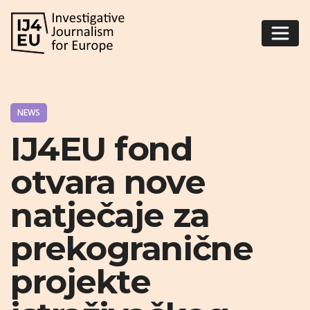
NEWS
IJ4EU fond
otvara nove
natječaje za
prekogranične
projekte