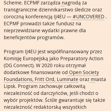
Scheme. ECPMF zarządza
n
agrodą za
transgraniczne dziennikarstwo śledcze oraz
coroczną konferencją IJ4EU —
#UNCOVERED
.
ECPMF prowadzi także fundusz na
nieprzewidziane wydatki prawne dla
beneficjentów programów.
Program IJ4EU jest współfinansowany przez
Komisję Europejską jako Preparatory Action
(DG Connect). W 2020 roku otrzymał
dodatkowe finansowanie od
Open Society
Foundations
,
Fritt Ord
,
Luminate
oraz
m
iasta
Lipsk. Program zachowuje całkowitą
niezależność od darczyńców, jeśli chodzi o
wybór projektów. Ściśle gwarantuje się także
niezależność redaktorską wszystkich