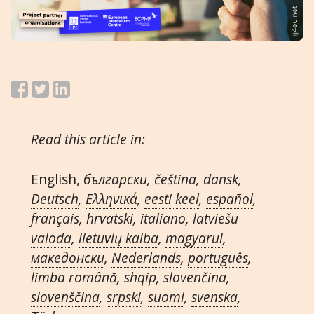
Read this article in:
English
,
български
,
čeština
,
dansk
,
Deutsch
,
Ελληνικά
,
eesti keel
,
español
,
français
,
hrvatski
,
italiano
,
latviešu
valoda
,
lietuvių kalba
,
magyarul
,
македонски
,
Nederlands
,
português
,
limba română
,
shqip
,
slovenčina
,
slovenščina
,
srpski
,
suomi
,
svenska
,