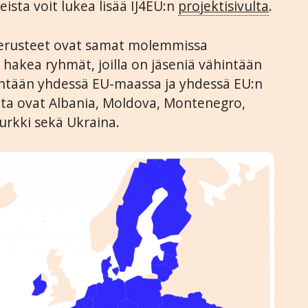
ista voit lukea lisää IJ4EU:n
projektisivulta
.
perusteet ovat samat molemmissa
 hakea ryhmät, joilla on jäseniä vähintään
ntään yhdessä EU-maassa ja yhdessä EU:n
a ovat Albania, Moldova, Montenegro,
urkki sekä Ukraina.