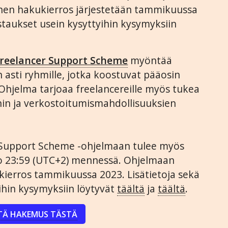
nen hakukierros järjestetään tammikuussa
astaukset usein kysyttyihin kysymyksiin
reelancer Support Scheme
myöntää
 asti ryhmille, jotka koostuvat pääosin
. Ohjelma tarjoaa freelancereille myös tukea
in ja verkostoitumismahdollisuuksien
Support Scheme -ohjelmaan tulee myös
llo 23:59 (UTC+2) mennessä. Ohjelmaan
kierros tammikuussa 2023. Lisätietoja sekä
ihin kysymyksiin löytyvät
täältä
ja
täältä
.
TÄ HAKEMUS TÄSTÄ