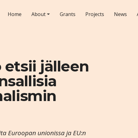
Home
About
Grants
Projects
News
etsii jälleen
sallisia
nalismin
eita Euroopan unionissa ja EU:n