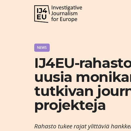
NEWS
IJ4EU-rahasto 
uusia monikan
tutkivan jour
projekteja
Rahasto tukee rajat ylittäviä hankk