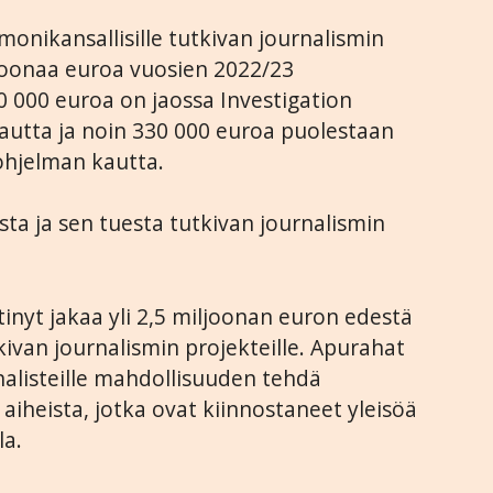
onikansallisille tutkivan journalismin
joonaa euroa vuosien 2022/23
0 000 euroa on jaossa Investigation
utta ja noin 330 000 euroa puolestaan
ohjelman kautta.
osta ja sen tuesta tutkivan journalismin
nyt jakaa yli 2,5 miljoonan euron edestä
tkivan journalismin projekteille. Apurahat
nalisteille mahdollisuuden tehdä
aiheista, jotka ovat kiinnostaneet yleisöä
la.