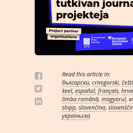
Read this article in:
български
,
crnogorski
,
češt
keel
,
español
,
français
,
hrva
limba română
,
magyarul
,
м
shqip
,
slovenčina
,
slovenšči
украïньска