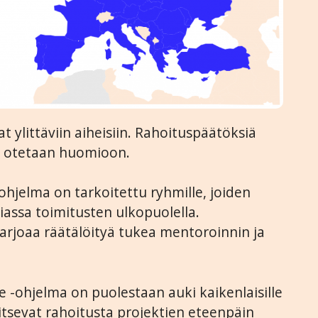
at ylittäviin aiheisiin. Rahoituspäätöksiä
et otetaan huomioon.
hjelma on tarkoitettu ryhmille, joiden
iassa toimitusten ulkopuolella.
tarjoaa räätälöityä tukea mentoroinnin ja
 -ohjelma on puolestaan auki kaikenlaisille
rvitsevat rahoitusta projektien eteenpäin