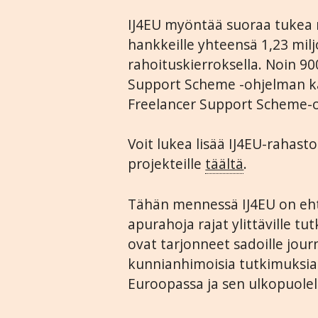
IJ4EU myöntää suoraa tukea m
hankkeille yhteensä 1,23 mil
rahoituskierroksella. Noin 90
Support Scheme -ohjelman ka
Freelancer Support Scheme-
Voit lukea lisää IJ4EU-rahast
projekteille
täältä
.
Tähän mennessä IJ4EU on ehti
apurahoja rajat ylittäville tu
ovat tarjonneet sadoille jour
kunnianhimoisia tutkimuksia 
Euroopassa ja sen ulkopuolel