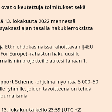
 ovat oikeutettuja toimitukset sekä
ää 13. lokakuuta 2022 mennessä
syäksesi ajan tasalla hakukierroksista
 ja EU:n ehdokasmaissa rahoittavan IJ4EU
 For Europe) -rahaston haku uusille
urnalismin projekteille aukesi tänään 1.
Support Scheme
-ohjelma myöntää 5 000–50
lle ryhmille, joiden tavoitteena on tehdä
 journalismia.
ä
13. lokakuuta kello 23:59 (UTC +2)