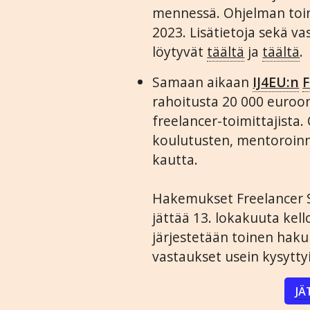
mennessä. Ohjelman toi
2023. Lisätietoja sekä v
löytyvät
täältä
ja
täältä
.
Samaan aikaan
IJ4EU:n
F
rahoitusta 20 000 euroon
freelancer-toimittajista
koulutusten, mentoroinn
kautta.
Hakemukset Freelancer 
jättää 13. lokakuuta ke
järjestetään toinen haku
vastaukset usein kysytty
JÄ