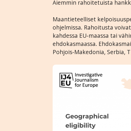
Aiemmin rahoitetuista hankke
Maantieteelliset kelpoisuus
ohjelmissa. Rahoitusta voivat
kahdessa EU-maassa tai vähi
ehdokasmaassa. Ehdokasmait
Pohjois-Makedonia, Serbia, T