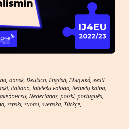
ina
,
dansk
,
Deutsch
,
English
,
Ελληνικά
,
eesti
tski
,
italiano
,
latviešu valoda
,
lietuvių kalba
,
акедонски
,
Nederlands
,
polski
,
português
,
na
,
srpski
,
suomi
,
svenska
,
Türkçe
,