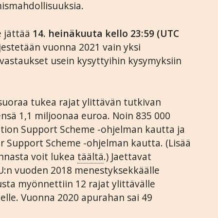
mismahdollisuuksia.
 jättää
14. heinäkuuta kello 23:59 (UTC
estetään vuonna 2021 vain yksi
 vastaukset usein kysyttyihin kysymyksiin
oraa tukea rajat ylittävän tutkivan
ensä 1,1 miljoonaa euroa. Noin 835 000
ation Support Scheme -ohjelman kautta ja
er Support Scheme -ohjelman kautta. (Lisää
innasta voit lukea
täältä
.) Jaettavat
EU:n vuoden 2018 menestyksekkäälle
usta myönnettiin 12 rajat ylittävälle
elle. Vuonna 2020 apurahan sai 49