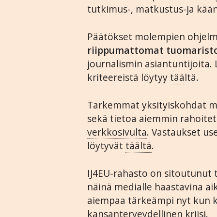
tutkimus-, matkustus-ja kään
Päätökset molempien ohjelmi
riippumattomat tuomarist
journalismin asiantuntijoita. L
kriteereistä löytyy
täältä
.
Tarkemmat yksityiskohdat m
sekä tietoa aiemmin rahoitet
verkkosivulta
. Vastaukset us
löytyvät
täältä
.
IJ4EU-rahasto on sitoutunut t
näinä medialle haastavina aik
aiempaa tärkeämpi nyt kun k
kansanterveydellinen kriisi.