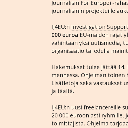
Journalism For Europe) -rahas
journalismin projekteille auk
IJ4EU:n
Investigation Suppor
000 euroa
EU-maiden rajat yl
vähintään yksi uutismedia, tu
organisaatio tai edellä maini
Hakemukset tulee jättää
14.
mennessä. Ohjelman toinen h
Lisätietoja sekä vastaukset u
ja
täältä
.
IJ4EU:n uusi freelancereille 
20 000 euroon asti ryhmille,
toimittajista. Ohjelma tarjoa