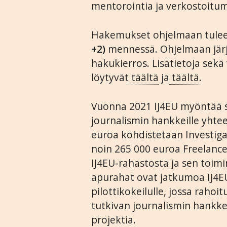
mentorointia ja verkostoitu
Hakemukset ohjelmaan tulee
+2)
mennessä. Ohjelmaan järj
hakukierros. Lisätietoja sekä
löytyvät
täältä
ja
täältä
.
Vuonna 2021 IJ4EU myöntää su
journalismin hankkeille yhte
euroa kohdistetaan Investig
noin 265 000 euroa Freelanc
IJ4EU-rahastosta ja sen toim
apurahat ovat jatkumoa IJ4
pilottikokeilulle, jossa rahoit
tutkivan journalismin hankke
projektia.