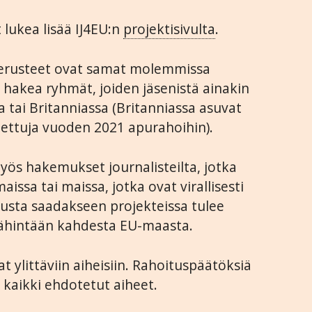
 lukea lisää IJ4EU:n
projektisivulta
.
perusteet ovat samat molemmissa
 hakea ryhmät, joiden jäsenistä ainakin
a tai Britanniassa (Britanniassa asuvat
utettuja vuoden 2021 apurahoihin).
yös hakemukset journalisteilta, jotka
issa tai maissa, jotka ovat virallisesti
tusta saadakseen projekteissa tulee
 vähintään kahdesta EU-maasta.
at ylittäviin aiheisiin. Rahoituspäätöksiä
kaikki ehdotetut aiheet.