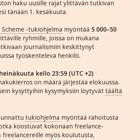
ton haku uusille rajat ylittävän tutkivan
esi tänään 1. kesäkuuta.
t Scheme -tukiohjelma
myöntää
5 000–50
ittäville ryhmille, joissa on mukana
tkivaan journalismiin keskittynyt
tuissa työskentelevä henkilö.
 heinäkuuta kello 23:59 (UTC +2)
akukierros on määrä järjestää elokuussa.
sein kysyttyihin kysymyksiin löytyvät
täältä
suunnattu
tukiohjelma
myöntää rahoitusta
 jotka koostuvat kokonaan freelance-
a freelancereille myös koulutusta,