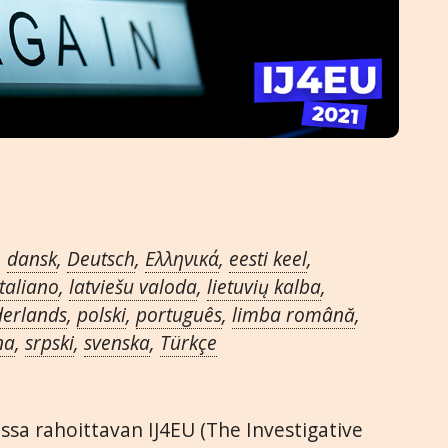
,
dansk
,
Deutsch
,
Ελληνικά
,
eesti keel
,
italiano
,
latviešu valoda
,
lietuvių kalba
,
erlands
,
polski
,
português
,
limba română
,
na
,
srpski
,
svenska
,
Türkçe
ssa rahoittavan IJ4EU (The Investigative