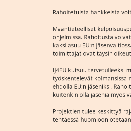
Rahoitetuista hankkeista voit
Maantieteelliset kelpoisuus
ohjelmissa. Rahoitusta voivat
kaksi asuu EU:n jäsenvaltioss
toimittajat ovat täysin oike
IJ4EU kutsuu tervetulleeksi m
työskentelevät kolmansissa ma
ehdolla EU:n jäseniksi. Rahoi
kuitenkin olla jäseniä myös
Projektien tulee keskittyä raj
tehtäessä huomioon otetaan 