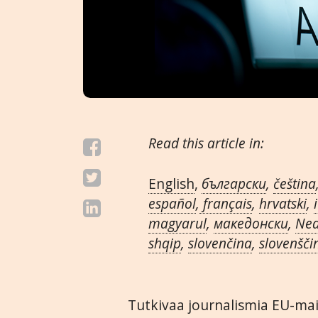
Read this article in:
English
,
български
,
čeština
español
,
français
,
hrvatski
,
magyarul
,
македонски
,
Ned
shqip
,
slovenčina
,
slovenšči
Tutkivaa journalismia EU-mai