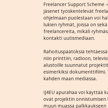
Freelancer Support Scheme -
jäsenet työskentelevät freel
ohjelmaan puolestaan voi hak
lukien ryhmät, joissa on sekä
freelancereita, mikäli ryhmäs
kontakti uutismediaan.
Rahoituspäätöksiä tehtäessä
niin printtiin, radioon, telev
alustoille suunnatut projekti
esimerkiksi dokumenttifilmi. 
kahden maan mediassa.
IJ4EU apurahaa voi käyttää kai
ovat projektin onnistumisen 
muun muassa palkkaukseen ja 