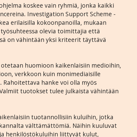
ohjelma koskee vain ryhmiä, jonka kaikki
ancereina. Investigation Support Scheme -
ea erilaisilla kokoonpanoilla, mukaan
 työsuhteessa olevia toimittajia että
sä on vähintään yksi kriteerit täyttävä
 otetaan huomioon kaikenlaisiin medioihin,
isioon, verkkoon kuin monimediaisille
t. Rahoitettava hanke voi olla myös
Valmiit tuotokset tulee julkaista vähintään
kenlaisiin tuotannollisiin kuluihin, jotka
kannalta välttämättömiä. Näihin kuuluvat
henkilöstökuluihin liittyvät kulut,