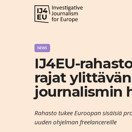
NEWS
IJ4EU-rahasto 
rajat ylittävä
journalismin 
Rahasto tukee Euroopan sisäisiä proj
uuden ohjelman freelancereille