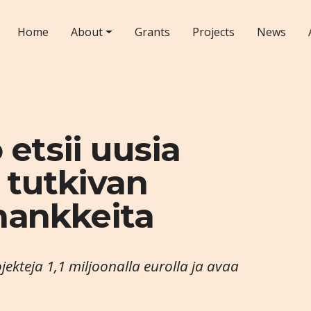
Home
About
Grants
Projects
News
etsii uusia
n tutkivan
hankkeita
ekteja 1,1 miljoonalla eurolla ja avaa