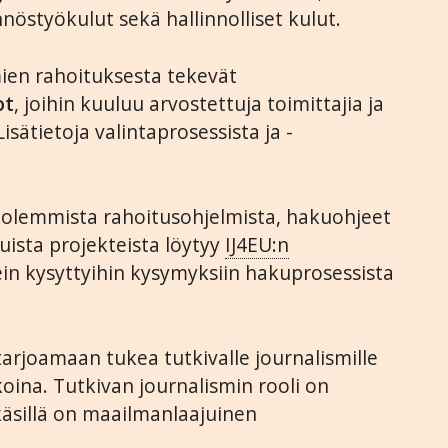
nöstyökulut sekä hallinnolliset kulut.
en rahoituksesta tekevät
ot
, joihin kuuluu arvostettuja toimittajia ja
isätietoja valintaprosessista ja -
olemmista rahoitusohjelmista, hakuohjeet
uista projekteista löytyy
IJ4EU:n
ein kysyttyihin kysymyksiin hakuprosessista
arjoamaan tukea tutkivalle journalismille
oina. Tutkivan journalismin rooli on
äsillä on maailmanlaajuinen