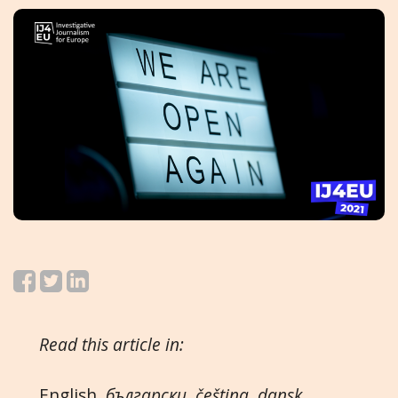
Read this article in:
English
,
български
,
čeština
,
dansk
,