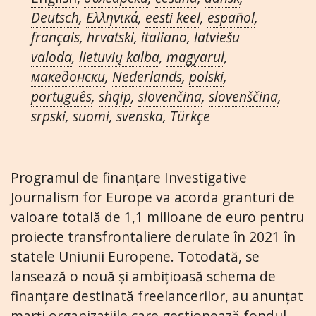
Deutsch
,
Ελληνικά
,
eesti keel
,
español
,
français
,
hrvatski
,
italiano
,
latviešu
valoda
,
lietuvių kalba
,
magyarul
,
македонски
,
Nederlands
,
polski
,
português
,
shqip
,
slovenčina
,
slovenščina
,
srpski
,
suomi
,
svenska
,
Türkçe
Programul de finanțare Investigative
Journalism for Europe va acorda granturi de
valoare totală de 1,1 milioane de euro pentru
proiecte transfrontaliere derulate în 2021 în
statele Uniunii Europene. Totodată, se
lansează o nouă și ambițioasă schema de
finanțare destinată freelancerilor, au anunțat
marți organizațiile care gestionează fondul.