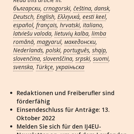
български
,
crnogorski
,
čeština
,
dansk
,
Deutsch
,
English
,
Ελληνικά
,
eesti keel
,
español
,
français
,
hrvatski
,
italiano
,
latviešu valoda
,
lietuvių kalba
,
limba
română
,
magyarul
,
македонски
,
Nederlands
,
polski
,
português
,
shqip
,
slovenčina
,
slovenščina
,
srpski
,
suomi
,
svenska
,
Türkçe
,
украïньска
Redaktionen und Freiberufler sind
förderfähig
Einsendeschluss für Anträge: 13.
Oktober 2022
Melden Sie sich für den IJ4EU-