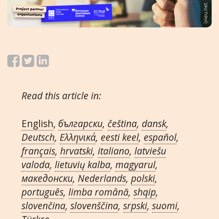
Read this article in:
English
,
български
,
čeština
,
dansk
,
Deutsch
,
Ελληνικά
,
eesti keel
,
español
,
français
,
hrvatski
,
italiano
,
latviešu
valoda
,
lietuvių kalba
,
magyarul
,
македонски
,
Nederlands
,
polski
,
português
,
limba română
,
shqip
,
slovenčina
,
slovenščina
,
srpski
,
suomi
,