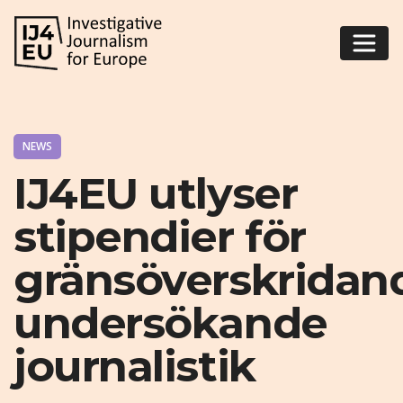
NEWS
IJ4EU utlyser
stipendier för
gränsöverskridan
undersökande
journalistik