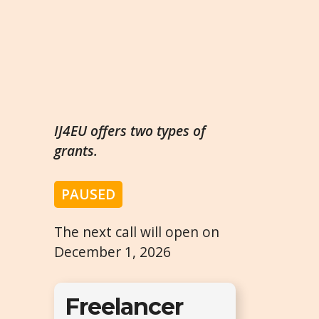
IJ4EU offers two types of
grants.
PAUSED
The next call will open on
December 1, 2026
Freelancer