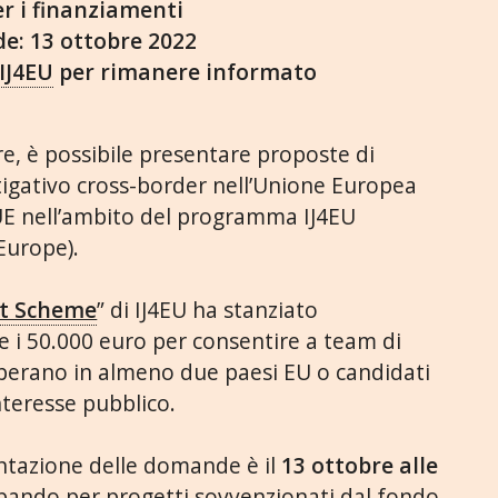
 i finanziamenti
e: 13 ottobre 2022
 IJ4EU
per rimanere informato
re, è possibile presentare proposte di
tigativo cross-border nell’Unione Europea
l’UE nell’ambito del programma IJ4EU
Europe).
rt Scheme
” di IJ4EU ha stanziato
 e i 50.000 euro per consentire a team di
operano in almeno due paesi EU o candidati
interesse pubblico.
ntazione delle domande è il
13 ottobre alle
bando per progetti sovvenzionati dal fondo