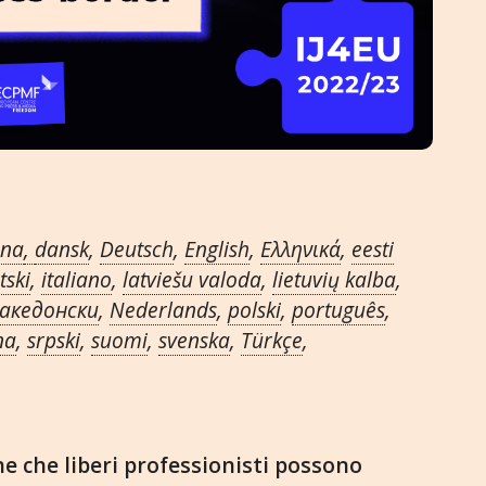
ina
,
dansk
,
Deutsch
,
English
,
Ελληνικά
,
eesti
tski
,
italiano
,
latviešu valoda
,
lietuvių kalba
,
акедонски
,
Nederlands
,
polski
,
português
,
na
,
srpski
,
suomi
,
svenska
,
Türkçe
,
he che liberi professionisti possono