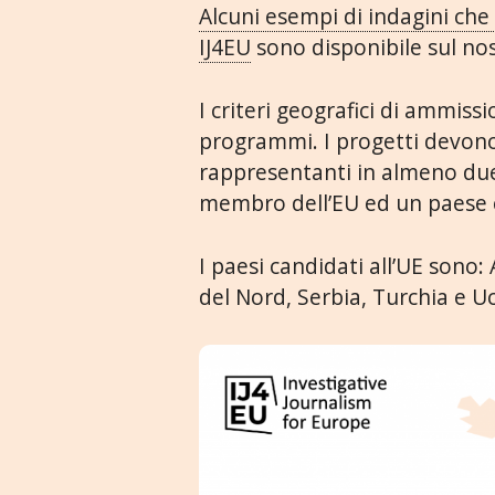
Alcuni esempi di indagini ch
IJ4EU
sono disponibile sul nos
I criteri geografici di ammiss
programmi. I progetti devon
rappresentanti in almeno due
membro dell’EU ed un paese c
I paesi candidati all’UE son
del Nord, Serbia, Turchia e U