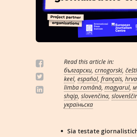
Read this article in:
български
,
crnogorski
,
češt
keel
,
español
,
français
,
hrva
limba română
,
magyarul
,
м
shqip
,
slovenčina
,
slovenšči
украïньска
Sia testate giornalistic