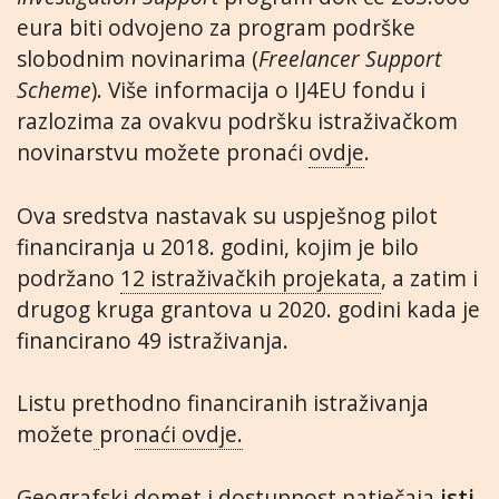
eura biti odvojeno za program podrške
slobodnim novinarima (
Freelancer Support
Scheme
). Više informacija o IJ4EU fondu i
razlozima za ovakvu podršku istraživačkom
novinarstvu možete pronaći
ovdje
.
Ova sredstva nastavak su uspješnog pilot
financiranja u 2018. godini, kojim je bilo
podržano
12 istraživačkih projekata
, a zatim i
drugog kruga grantova u 2020. godini kada je
financirano 49 istraživanja.
Listu prethodno financiranih istraživanja
možete
pro
naći ovdje.
Geografski domet i dostupnost natječaja
isti