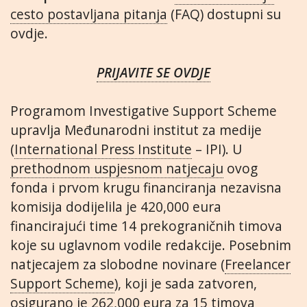
cesto postavljana pitanja
(FAQ) dostupni su
ovdje.
PRIJAVITE SE OVDJE
Programom Investigative Support Scheme
upravlja Međunarodni institut za medije
(
International Press Institute
– IPI). U
prethodnom uspjesnom natjecaju
ovog
fonda i prvom krugu financiranja nezavisna
komisija dodijelila je 420,000 eura
financirajući time 14 prekograničnih timova
koje su uglavnom vodile redakcije. Posebnim
natjecajem za slobodne novinare (
Freelancer
Support Scheme
), koji je sada zatvoren,
osigurano je 262,000 eura za 15 timova