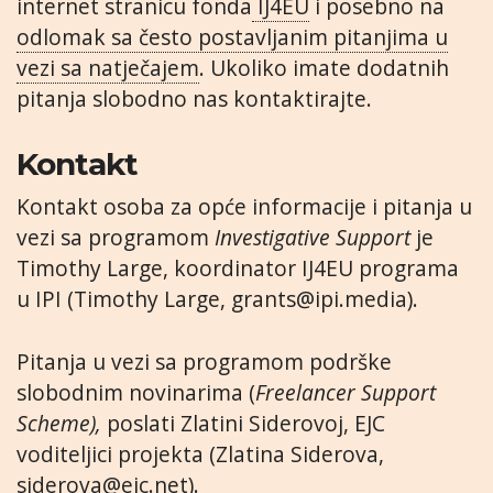
internet stranicu fonda
IJ4EU
i posebno na
odlomak sa često postavljanim pitanjima u
vezi sa natječajem
. Ukoliko imate dodatnih
pitanja slobodno nas kontaktirajte.
Kontakt
Kontakt osoba za opće informacije i pitanja u
vezi sa programom
Investigative Support
je
Timothy Large, koordinator IJ4EU programa
u IPI (Timothy Large,
grants@ipi.media
).
Pitanja u vezi sa programom podrške
slobodnim novinarima (
Freelancer Support
Scheme),
poslati Zlatini Siderovoj, EJC
voditeljici projekta (Zlatina Siderova,
siderova@ejc.net
).