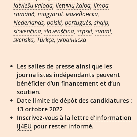
latviešu valoda
,
lietuvių kalba
,
limba
română
,
magyarul
,
македонски
,
Nederlands
,
polski
,
português
,
shqip
,
slovenčina
,
slovenščina
,
srpski
,
suomi
,
svenska
,
Türkçe
,
украïньска
Les salles de presse ainsi que les
journalistes indépendants peuvent
bénéficier d’un financement et d’un
soutien.
Date limite de dépôt des candidatures :
13 octobre 2022
Inscrivez-vous à la lettre d’information
IJ4EU
pour rester informé.