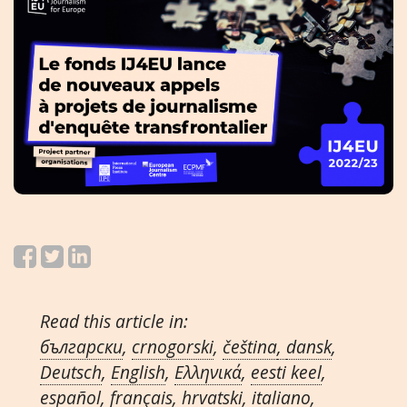
Read this article in:
български
,
crnogorski
,
čeština
,
dansk
,
Deutsch
,
English
,
Ελληνικά
,
eesti keel
,
español
,
français
,
hrvatski
,
italiano
,