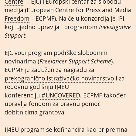
Centre
– EJC) i Europski centar za slobodu
medija (
European Centre for Press and Media
Freedom
– ECPMF). Na čelu konzorcija je IPI
koji ujedno upravlja i programom
Investigative
Support
.
EJC vodi program podrške slobodnim
novinarima (
Freelancer Support Scheme
).
ECPMF je zadužen za
nagradu za
prekogranično istraživačko novinarstvo
i za
redovnu godišnju IJ4EU
konferenciju
#UNCOVERED
. ECPMF također
upravlja fondom za pravnu pomoć
dobitnicima grantova.
IJ4EU program se kofinancira kao pripremna