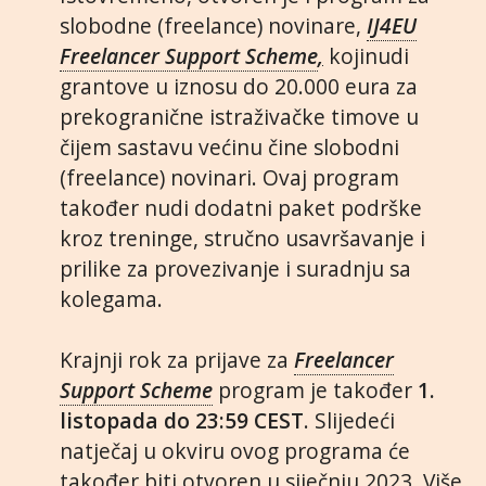
slobodne (freelance) novinare,
IJ4EU
Freelancer Support Scheme
,
kojinudi
grantove u iznosu do 20.000 eura za
prekogranične istraživačke timove u
čijem sastavu većinu čine slobodni
(freelance) novinari. Ovaj program
također nudi dodatni paket podrške
kroz treninge, stručno usavršavanje i
prilike za provezivanje i suradnju sa
kolegama.
Krajnji rok za prijave za
Freelancer
Support Scheme
program je također
1.
listopada do 23:59 CEST
. Slijedeći
natječaj u okviru ovog programa će
također biti otvoren u siječnju 2023.
Više