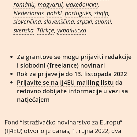
română
,
magyarul
,
македонски
,
Nederlands
,
polski
,
português
,
shqip
,
slovenčina
,
slovenščina
,
srpski
,
suomi
,
svenska
,
Türkçe
,
украïньска
Za grantove se mogu prijaviti redakcije
i slobodni (freelance) novinari
Rok za prijave je do 13. listopada 2022
Prijavite se na IJ4EU mailing listu
da
redovno dobijate informacije u vezi sa
natječajem
Fond “Istraživačko novinarstvo za Europu”
(IJ4EU) otvorio je danas, 1. rujna 2022, dva