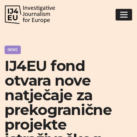
NEWS
IJ4EU fond
otvara nove
natječaje za
prekogranične
projekte