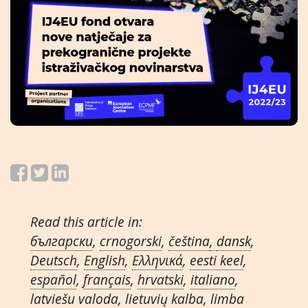
Read this article in:
български
,
crnogorski
,
čeština
,
dansk
,
Deutsch
,
English
,
Ελληνικά
,
eesti keel
,
español
,
français
,
hrvatski
,
italiano
,
latviešu valoda
,
lietuvių kalba
,
limba